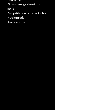
Et puis la neige elle est trop
molle
Aux petits bonheurs de Sophie
Noëlle Brode
Amitiés Croisées