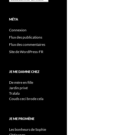
MÉTA
Connexion
Flux des publications
Flux des commentaires
Site de WordPress-FR
JE ME DAMNE CHEZ
De mère en fille
Jardin privé
Tralala
Couds ceci brode cela
JE ME PROMÈNE
Les bonheurs de Sophie
Chtinange