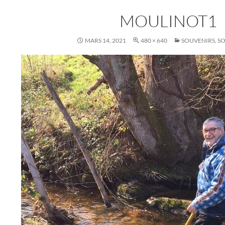
MOULINOT1
MARS 14, 2021
480 × 640
SOUVENIRS, S