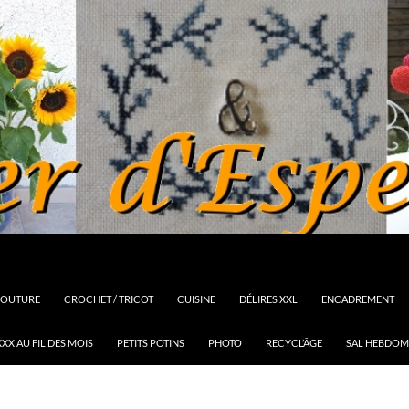
OUTURE
CROCHET / TRICOT
CUISINE
DÉLIRES XXL
ENCADREMENT
XX AU FIL DES MOIS
PETITS POTINS
PHOTO
RECYCL’ÂGE
SAL HEBDOM