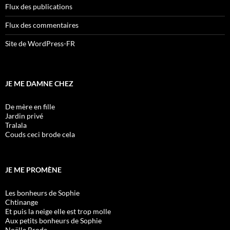
Flux des publications
Flux des commentaires
Site de WordPress-FR
JE ME DAMNE CHEZ
De mère en fille
Jardin privé
Tralala
Couds ceci brode cela
JE ME PROMÈNE
Les bonheurs de Sophie
Chtinange
Et puis la neige elle est trop molle
Aux petits bonheurs de Sophie
Noëlle Brode