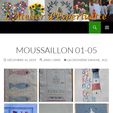
Aller
au
contenu
Recherche
L'atelier d'Esperluette
MENU
PRINCI
MOUSSAILLON 01-05
DÉCEMBRE 16, 2019
2800 × 2800
LA CROISIÈRE S’AMUSE…#12