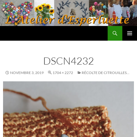
Aller
au
contenu
Recherche
L'atelier d'Esperluette
MENU
PRINCI
DSCN4232
NOVEMBRE 3, 2019
1704 × 2272
RÉCOLTE DE CITROUILLES…