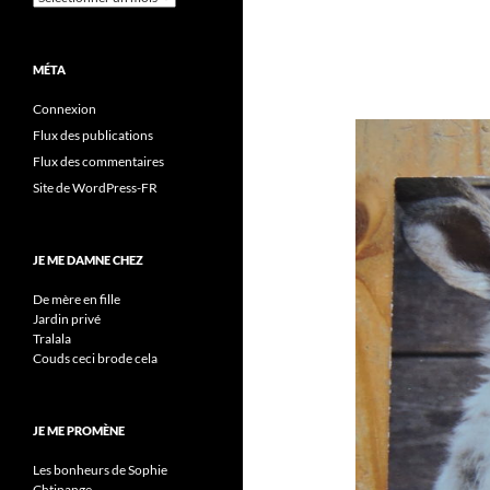
MÉTA
Connexion
Flux des publications
Flux des commentaires
Site de WordPress-FR
JE ME DAMNE CHEZ
De mère en fille
Jardin privé
Tralala
Couds ceci brode cela
JE ME PROMÈNE
Les bonheurs de Sophie
Chtinange