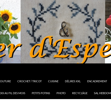
OUTURE
CROCHET / TRICOT
CUISINE
DÉLIRES XXL
ENCADREMENT
XX AU FIL DES MOIS
PETITS POTINS
PHOTO
RECYCL’ÂGE
SAL HEBDOM