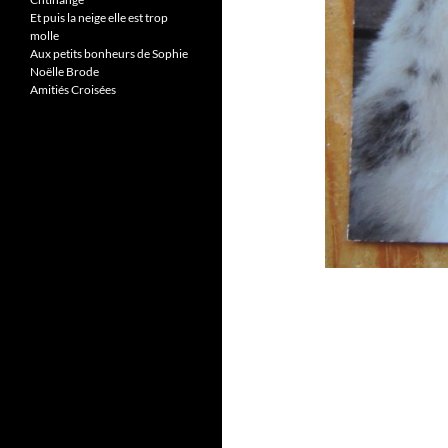
Et puis la neige elle est trop
molle
Aux petits bonheurs de Sophie
Noëlle Brode
Amitiés Croisées