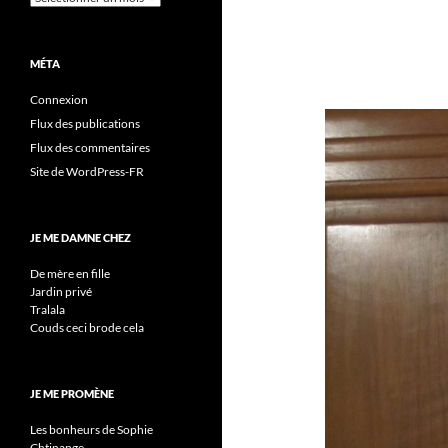
MÉTA
Connexion
Flux des publications
Flux des commentaires
Site de WordPress-FR
JE ME DAMNE CHEZ
De mère en fille
Jardin privé
Tralala
Couds ceci brode cela
JE ME PROMÈNE
Les bonheurs de Sophie
Chtinange