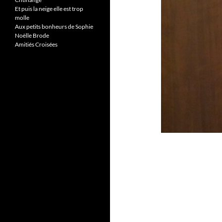
Et puis la neige elle est trop
molle
Aux petits bonheurs de Sophie
Noëlle Brode
Amitiés Croisées