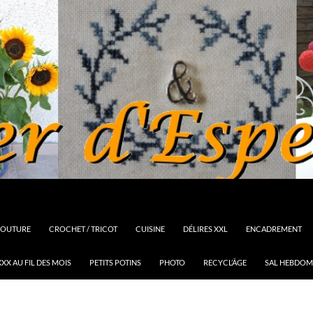
OUTURE
CROCHET / TRICOT
CUISINE
DÉLIRES XXL
ENCADREMENT
XX AU FIL DES MOIS
PETITS POTINS
PHOTO
RECYCL’ÂGE
SAL HEBDOM