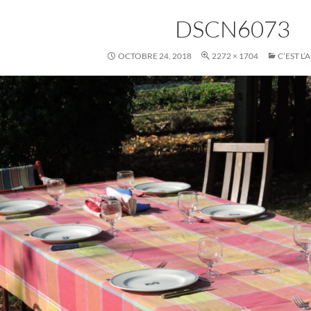
DSCN6073
OCTOBRE 24, 2018
2272 × 1704
C’EST L