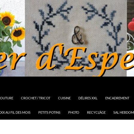
OUTURE
CROCHET / TRICOT
CUISINE
DÉLIRES XXL
ENCADREMENT
XX AU FIL DES MOIS
PETITS POTINS
PHOTO
RECYCL’ÂGE
SAL HEBDOM