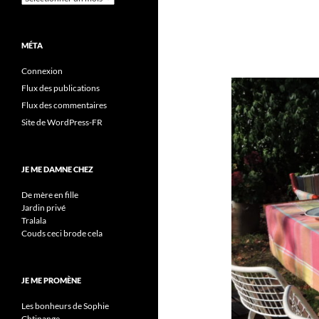
MÉTA
Connexion
Flux des publications
Flux des commentaires
Site de WordPress-FR
JE ME DAMNE CHEZ
De mère en fille
Jardin privé
Tralala
Couds ceci brode cela
JE ME PROMÈNE
Les bonheurs de Sophie
Chtinange