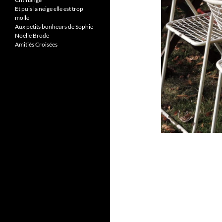
Et puis la neige elle est trop
molle
Aux petits bonheurs de Sophie
Noëlle Brode
Amitiés Croisées